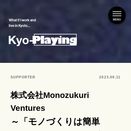
What if I work and
live in Kyoto…
SUPPORTER
2023.09.11
株式会社Monozukuri
Ventures
～「モノづくりは簡単