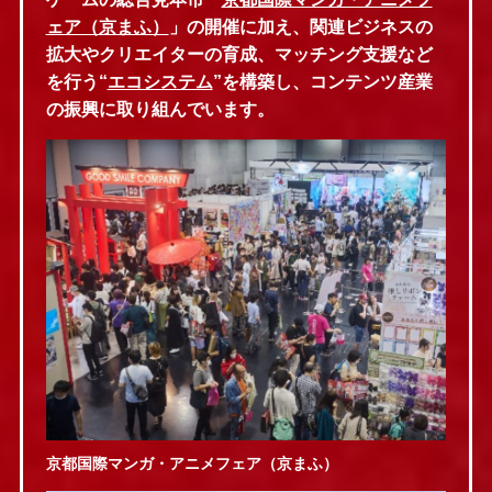
ェア（京まふ）
」の開催に加え、関連ビジネスの
拡大やクリエイターの育成、マッチング支援など
を行う“
エコシステム
”を構築し、コンテンツ産業
の振興に取り組んでいます。
京都国際マンガ・アニメフェア（京まふ）