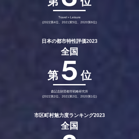
第
位
Travel＋Leisure
(2022第4位、2021第5位、2020第6位)
日本の都市特性評価2023
全国
5
第
位
森記念財団都市戦略研究所
(2022第2位、2021第2位、2020第1位)
市区町村魅力度ランキング2023
全国