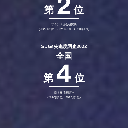
2
第
位
ブランド総合研究所
(2022第2位、2021第3位、2020第1位)
SDGs先進度調査2022
全国
4
第
位
日本経済新聞社
(2020第2位、2018第1位)