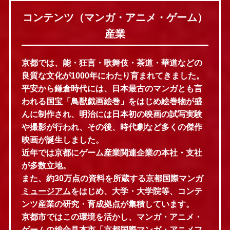
コンテンツ（マンガ・アニメ・ゲーム）
産業
京都では、能・狂言・歌舞伎・茶道・華道などの
良質な文化が1000年にわたり育まれてきました。
平安から鎌倉時代には、日本最古のマンガとも言
われる国宝「鳥獣戯画絵巻」をはじめ絵巻物が盛
んに制作され、明治には日本初の映画の試写実験
や撮影が行われ、その後、時代劇など多くの傑作
映画が誕生しました。
近年では京都にゲーム産業関連企業の本社・支社
が多数立地。
また、約30万点の資料を所蔵する
京都国際マンガ
ミュージアム
をはじめ、大学・大学院等、コンテ
ンツ産業の研究・育成拠点が集積しています。
京都市ではこの環境を活かし、マンガ・アニメ・
ゲームの総合見本市「
京都国際マンガ・アニメフ