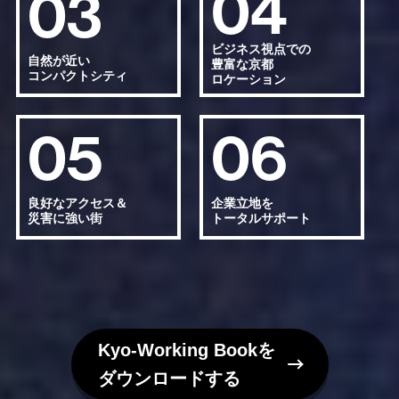
04
03
ビジネス視点での
自然が近い
豊富な京都
コンパクトシティ
ロケーション
05
06
良好なアクセス＆
企業立地を
災害に強い街
トータルサポート
Kyo-Working Bookを
ダウンロードする