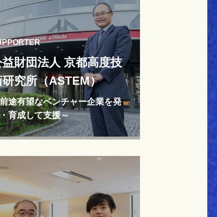
UPPORTER
公益財団法人 京都高度技
術研究所（ASTEM）
前途有望なベンチャー企業を発
・育成して支援～
途有望なベンチャー企業を発掘・育成し
援～">