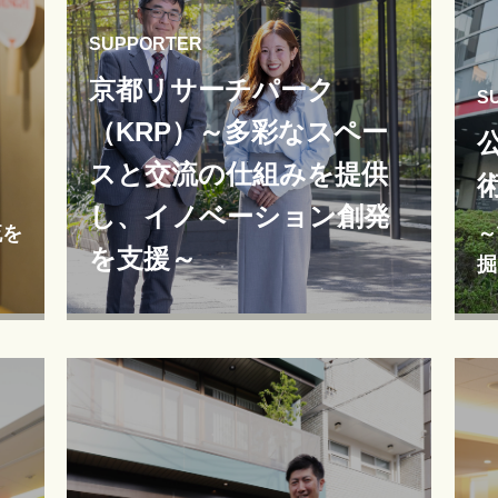
SUPPORTER
京都リサーチパーク
S
（KRP）～多彩なスペー
スと交流の仕組みを提供
し、イノベーション創発
流を
～
を支援～
掘
する
～前
て支