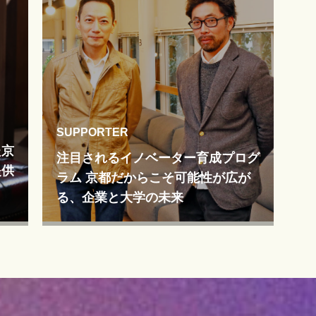
SUPPORTER
た京
注目されるイノベーター育成プログ
提供
ラム 京都だからこそ可能性が広が
る、企業と大学の未来
、親