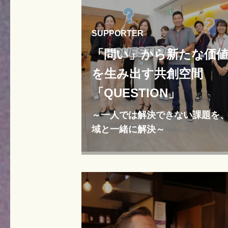
SUPPORTER
「問い」から新たな価
を生み出す共創空間
「QUESTION」
～一人では解決できない課題を
域と一緒に解決～
～一人では解決できない課題を、地域と
に解決～">