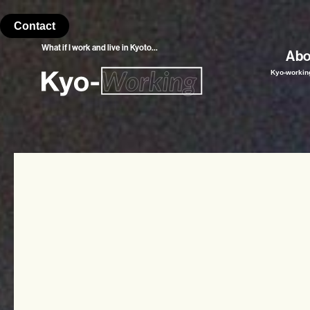
Contact
What if I work and
live in Kyoto…
Abo
Kyo-work