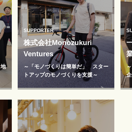
値
SUPPORTER
S
株式会社Monozukuri
Ventures
、地
～「モノづくりは簡単だ」 スター
～
トアップのモノづくりを支援～
企
一緒
～「モノづくりは簡単だ」 スタートアップ
～京
のモノづくりを支援～">
業家