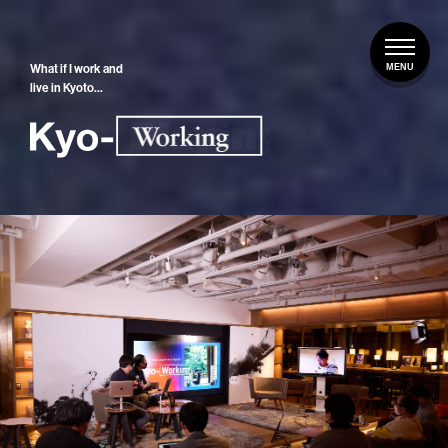
What if I work and
live in Kyoto…