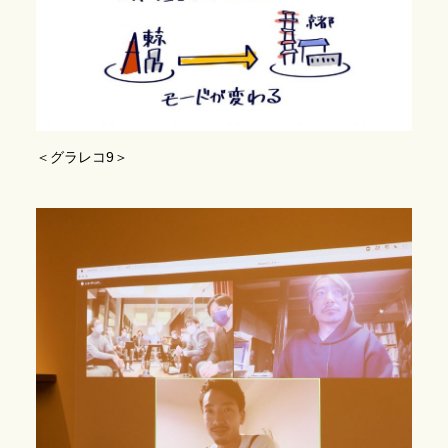
＜グラレコ9＞