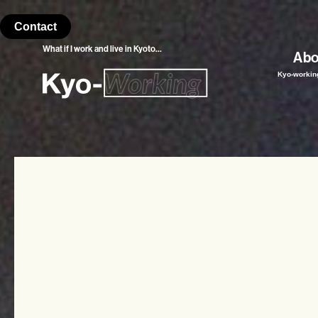
Contact
What if I work and
live in Kyoto…
Abo
Kyo-work