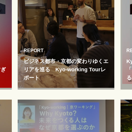
REPORT
R
ビジネス都市・京都の変わりゆくエ
K
すぎ
リアを巡る Kyo-working Tourレ
「
ポート
る