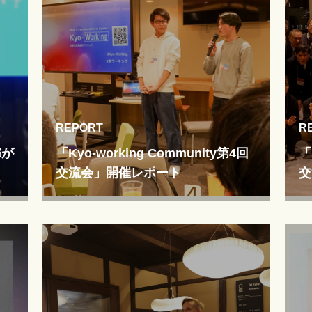
REPORT
R
都が
「Kyo-working Community第4回
「
交流会」開催レポート
交