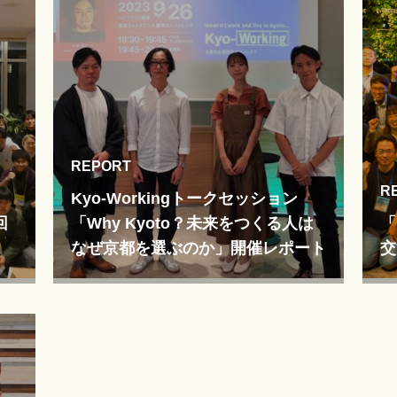
REPORT
R
Kyo-Workingトークセッション
回
「Why Kyoto？未来をつくる人は
「
なぜ京都を選ぶのか」開催レポート
交