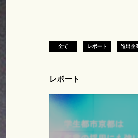
全て
レポート
進出企
レポート